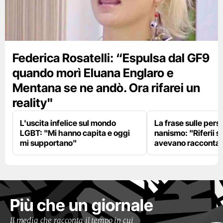
Federica Rosatelli: “Espulsa dal GF9
quando morì Eluana Englaro e
Mentana se ne andò. Ora rifarei un
reality"
L'uscita infelice sul mondo
La frase sulle pers
LGBT: "Mi hanno capita e oggi
nanismo: "Riferii s
mi supportano"
avevano racconta
Più che un giornale
Il media che racconta il tempo in cui