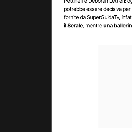
Pettinelli e Deborah Lettieri: 
potrebbe essere decisiva per i
fornite da SuperGuidaTv, infatti
il Serale
, mentre
una ballerin