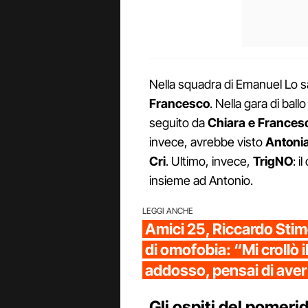
Nella squadra di Emanuel Lo s
Francesco
. Nella gara di ball
seguito da
Chiara e Frances
invece, avrebbe visto
Antoni
Cri
. Ultimo, invece,
TrigNO
: i
insieme ad Antonio.
LEGGI ANCHE
Amici 25, Riccardo Stim
di omofobia: “Mi crollò 
addosso, pensai di aver
Gli ospiti del pomeri