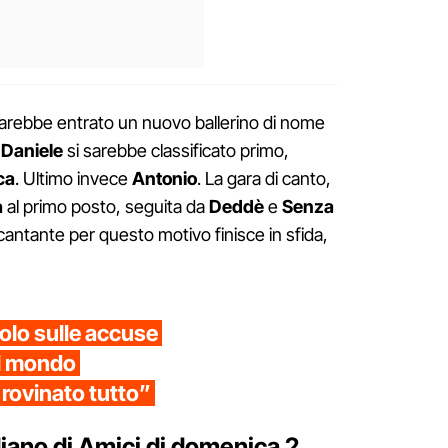
arebbe entrato un nuovo ballerino di nome
o
Daniele
si sarebbe classificato primo,
ca
. Ultimo invece
Antonio
. La gara di canto,
a
al primo posto, seguita da
Deddè
e
Senza
l cantante per questo motivo finisce in sfida,
olo sulle accuse
il mondo
 rovinato tutto”
diano di Amici di domenica 2