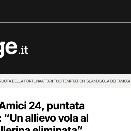
 RUOTA DELLA FORTUNA
AFFARI TUOI
TEMPTATION ISLAND
ISOLA DEI FAMOSI
 Amici 24, puntata
 “Un allievo vola al
llerina eliminata”