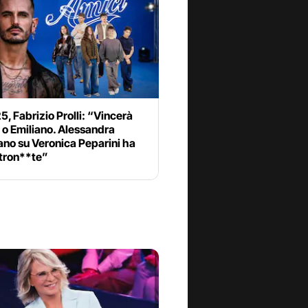
5, Fabrizio Prolli: “Vincerà
 o Emiliano. Alessandra
ano su Veronica Peparini ha
stron**te”