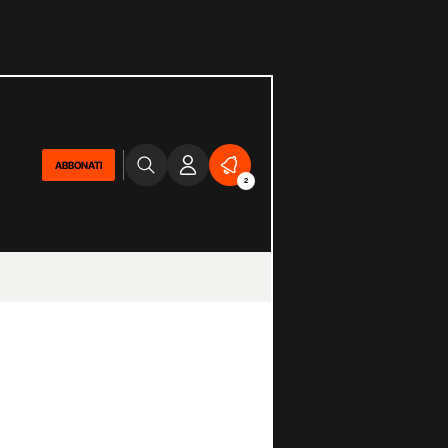
ABBONATI
2