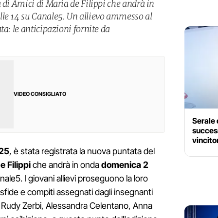
 di Amici di Maria de Filippi che andrà in
lle 14 su Canale5. Un allievo ammesso al
ta: le anticipazioni fornite da
VIDEO CONSIGLIATO
Serale 
success
vincito
025
, è stata registrata la nuova puntata del
e Filippi
che andrà in onda
domenica 2
anale5. I giovani allievi proseguono la loro
 sfide e compiti assegnati dagli insegnanti
, Rudy Zerbi, Alessandra Celentano, Anna