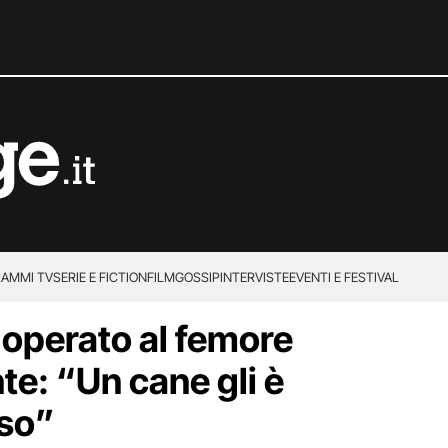
AMMI TV
SERIE E FICTION
FILM
GOSSIP
INTERVISTE
EVENTI E FESTIVAL
 operato al femore
te: “Un cane gli è
sso”