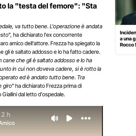
tto la "testa del femore": "Sta
edale, va tutto bene. L'operazione è andata
Inciden
esto
", ha dichiarato l'ex concorrente
a una g
caro amico dell'attore. Frezza ha spiegato la
Rocco 
e gli è saltato addosso e lo ha fatto cadere.
 cane che gli è saltato addosso e lo ha
unto in cui non doveva cadere, si è rotto la
 operato ed è andato tutto bene. Tra
n giro
" ha dichiarato Frezza prima di
iallini dal letto d'ospedale.