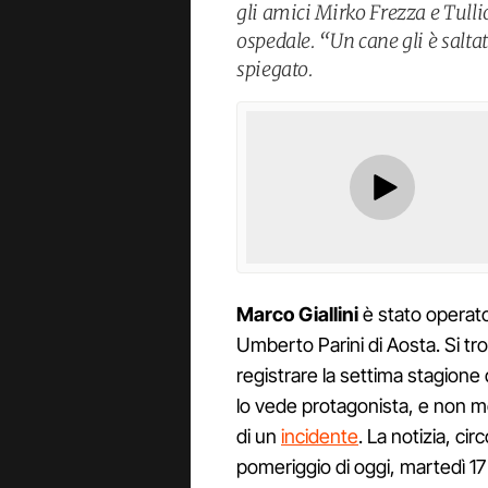
gli amici Mirko Frezza e Tulli
ospedale. “Un cane gli è salta
spiegato.
Marco Giallini
è stato operato
Umberto Parini di Aosta. Si tr
registrare la settima stagione 
lo vede protagonista, e non mo
di un
incidente
. La notizia, ci
pomeriggio di oggi, martedì 17