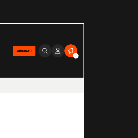
ABBONATI
2