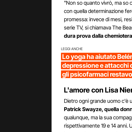
"Non so quanto vivrò, ma so ch
con quella determinazione fer
promessa: invece di mesi, res
serie TV, si chiamava The Bea
dura prova dalla chemioter
LEGGI ANCHE
Lo yoga ha aiutato Belé
depressione e attacchi 
gli psicofarmaci restavo
L'amore con Lisa Nie
Dietro ogni grande uomo c'è u
Patrick Swayze, quella don
qualunque, ma la sua compagn
rispettivamente 19 e 14 anni.