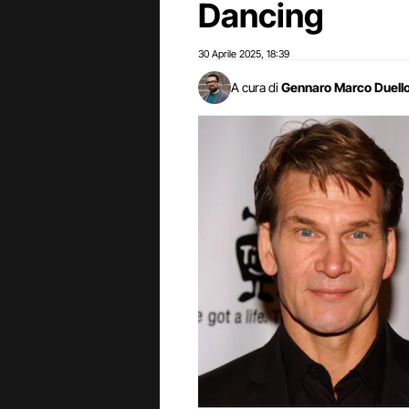
Dancing
30 Aprile 2025
18:39
,
A cura di
Gennaro Marco Duell