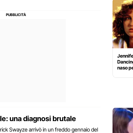
Jennife
Dancing
naso p
ile: una diagnosi brutale
atrick Swayze arrivò in un freddo gennaio del