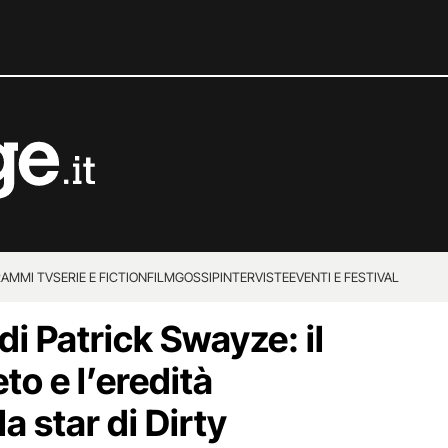
AMMI TV
SERIE E FICTION
FILM
GOSSIP
INTERVISTE
EVENTI E FESTIVAL
 di Patrick Swayze: il
o e l’eredità
a star di Dirty