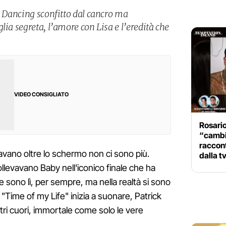
y Dancing sconfitto dal cancro ma
lia segreta, l’amore con Lisa e l’eredità che
VIDEO CONSIGLIATO
Rosari
“cambia
raccon
savano oltre lo schermo non ci sono più.
dalla t
llevavano Baby nell'iconico finale che ha
e sono lì, per sempre, ma nella realtà si sono
"Time of my Life" inizia a suonare, Patrick
ri cuori, immortale come solo le vere