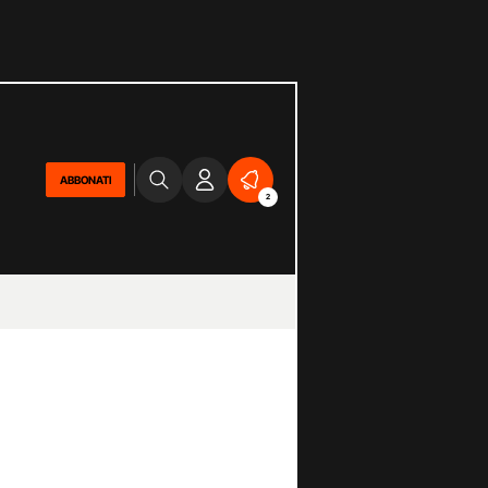
ABBONATI
2