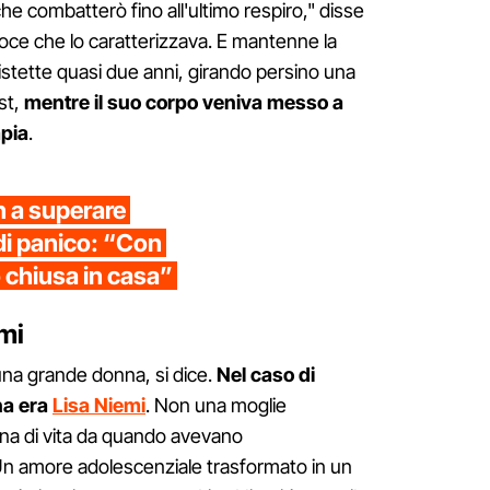
e combatterò fino all'ultimo respiro," disse
oce che lo caratterizzava. E mantenne la
istette quasi due anni, girando persino una
st,
mentre il suo corpo veniva messo a
apia
.
n a superare
di panico: “Con
 chiusa in casa”
mi
na grande donna, si dice.
Nel caso di
na era
Lisa Niemi
. Non una moglie
a di vita da quando avevano
 Un amore adolescenziale trasformato in un