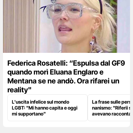
Federica Rosatelli: “Espulsa dal GF9
quando morì Eluana Englaro e
Mentana se ne andò. Ora rifarei un
reality"
L'uscita infelice sul mondo
La frase sulle pers
LGBT: "Mi hanno capita e oggi
nanismo: "Riferii s
mi supportano"
avevano racconta