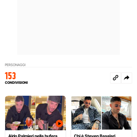
PERSONAGGI
153
CONDIVISIONI
Aldo Palmieri nella bufera
Chi è Steven Basalari,