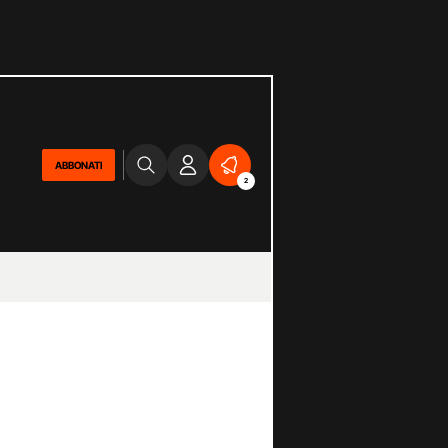
ABBONATI
2