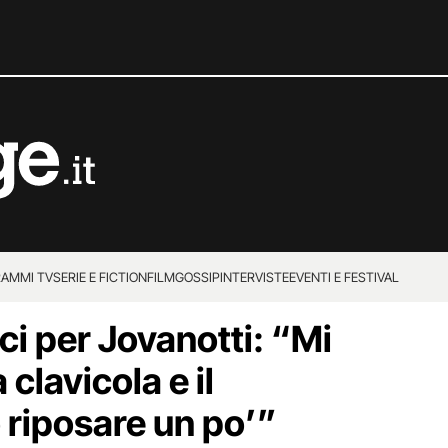
AMMI TV
SERIE E FICTION
FILM
GOSSIP
INTERVISTE
EVENTI E FESTIVAL
ici per Jovanotti: “Mi
clavicola e il
 riposare un po’”