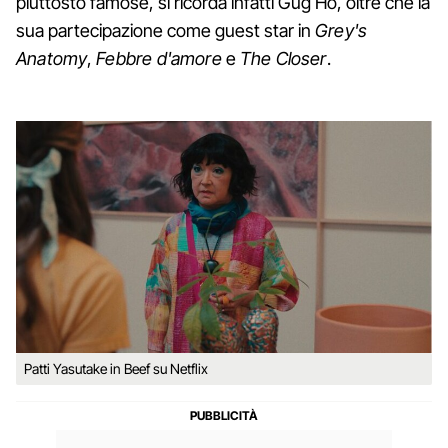
piuttosto famose, si ricorda infatti Gug Ho, oltre che la
sua partecipazione come guest star in
Grey's
Anatomy
,
Febbre d'amore
e
The Closer
.
Patti Yasutake in Beef su Netflix