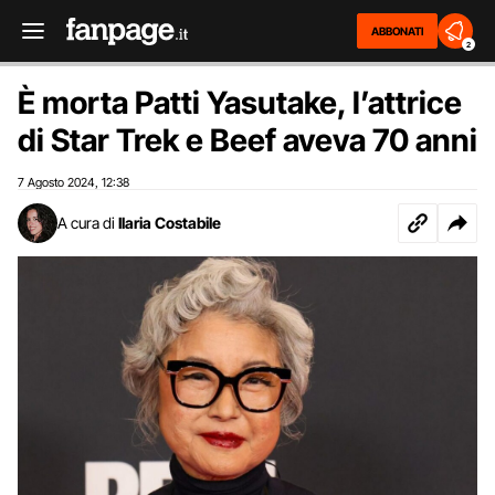
ABBONATI
2
È morta Patti Yasutake, l’attrice
di Star Trek e Beef aveva 70 anni
7 Agosto 2024
12:38
,
A cura di
Ilaria Costabile