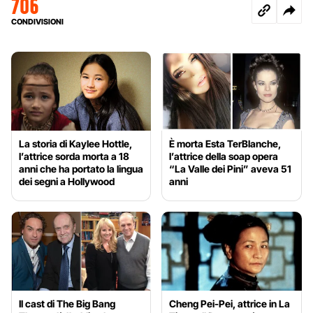
706
CONDIVISIONI
La storia di Kaylee Hottle,
È morta Esta TerBlanche,
l’attrice sorda morta a 18
l’attrice della soap opera
anni che ha portato la lingua
“La Valle dei Pini” aveva 51
dei segni a Hollywood
anni
Il cast di The Big Bang
Cheng Pei-Pei, attrice in La