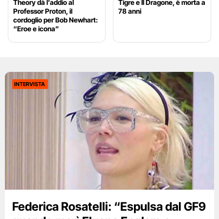
Theory dà l’addio al
Tigre e Il Dragone, è morta a
Professor Proton, il
78 anni
cordoglio per Bob Newhart:
“Eroe e icona”
INTERVISTA
Federica Rosatelli: “Espulsa dal GF9