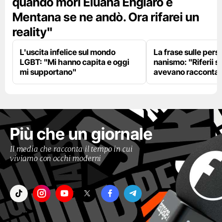
quando morì Eluana Englaro e
Mentana se ne andò. Ora rifarei un
reality"
L'uscita infelice sul mondo
La frase sulle pers
LGBT: "Mi hanno capita e oggi
nanismo: "Riferii s
mi supportano"
avevano racconta
Più che un giornale
Il media che racconta il tempo in cui
viviamo con occhi moderni