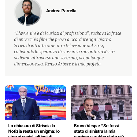
Andrea Parrella
"L'avvenire è dei curiosi di professione", recitava la frase
di un vecchio film che provo a ricordare ogni giorno.
Scrivo di intrattenimento e televisione dal 2012,
coltivando la speranza di riuscire a raccontare ciò che
vediamo attraverso uno schermo, di qualunque
dimensione sia. Renzo Arbore è il mio profeta.
La chiusura di Striscia la
Bruno Vespa: “Se fossi
Notizia resta un enigma: lo
stato di sinistra la mia
stop ai social, gli inviati
carriera sarebbe stata più