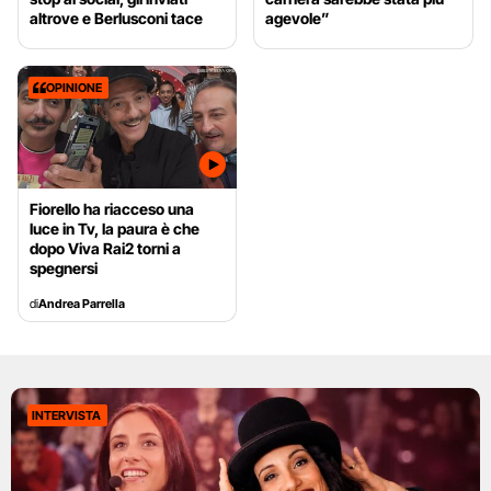
altrove e Berlusconi tace
agevole”
OPINIONE
Fiorello ha riacceso una
luce in Tv, la paura è che
dopo Viva Rai2 torni a
spegnersi
di
Andrea Parrella
INTERVISTA