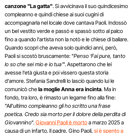
canzone "La gatta"
. Si avvicinava il suo quindicesimo
compleanno e quindi chiese ai suoi cugini di
accompagnarla nel locale dove cantava Paoli. Indossò
un bel vestito verde e passò e spassò sotto al palco
fino a quando l'artista non la notò e le chiese di ballare.
Quando scoprì che aveva solo quindici anni, però,
Paoli si scostò bruscamente: "
Penso ‘Fai pure, tanto
lo so che sei mio e io tua'
". Aspettarono che lei
avesse l'età giusta e poi vissero questa storia
d'amore. Stefania Sandrelli lo lasciò quando lui le
comunicò che
la moglie Anna era incinta
. Ma in
fondo, tra loro, è rimasto un legame fino alla fine:
"A
ll'ultimo compleanno gli ho scritto una frase
poetica. Credo sia morto per il dolore della perdita di
Giovannino
".
Giovanni Paoli è morto
a marzo 2025 a
causa di un infarto. Il padre, Gino Paoli,
si è spento a