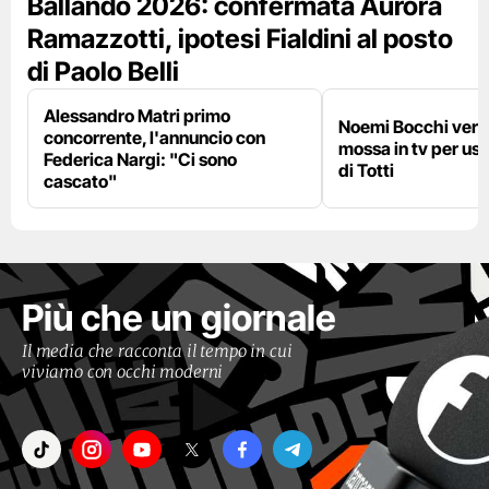
Ballando 2026: confermata Aurora
Ramazzotti, ipotesi Fialdini al posto
di Paolo Belli
Alessandro Matri primo
Noemi Bocchi verso
concorrente, l'annuncio con
mossa in tv per us
Federica Nargi: "Ci sono
di Totti
cascato"
Più che un giornale
Il media che racconta il tempo in cui
viviamo con occhi moderni