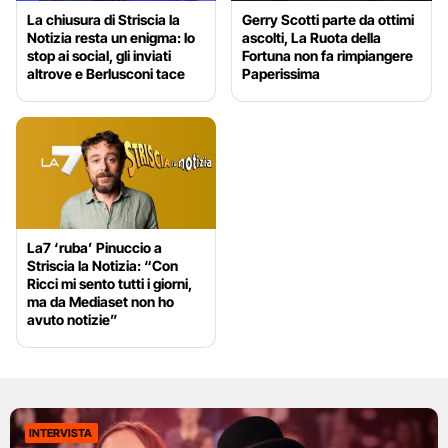
La chiusura di Striscia la
Gerry Scotti parte da ottimi
Notizia resta un enigma: lo
ascolti, La Ruota della
stop ai social, gli inviati
Fortuna non fa rimpiangere
altrove e Berlusconi tace
Paperissima
La7 ‘ruba’ Pinuccio a
Striscia la Notizia: “Con
Ricci mi sento tutti i giorni,
ma da Mediaset non ho
avuto notizie”
INTERVISTA