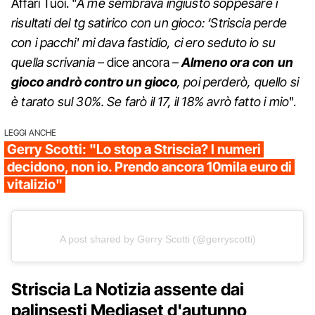
Affari Tuoi. "
A me sembrava ingiusto soppesare i
risultati del tg satirico con un gioco: ‘Striscia perde
con i pacchi' mi dava fastidio, ci ero seduto io su
quella scrivania
– dice ancora –
Almeno ora con un
gioco andrò contro un gioco
, poi perderò, quello si
è tarato sul 30%. Se farò il 17, il 18% avrò fatto i mio
".
LEGGI ANCHE
Gerry Scotti: "Lo stop a Striscia? I numeri
decidono, non io. Prendo ancora 10mila euro di
vitalizio"
A post shared by Gerry Scotti (@gerryscotti)
Striscia La Notizia assente dai
palinsesti Mediaset d'autunno