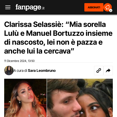
ABBONATI
2
Clarissa Selassiè: “Mia sorella
Lulù e Manuel Bortuzzo insieme
di nascosto, lei non è pazza e
anche lui la cercava”
11 Dicembre 2024
13:50
,
A cura di
Sara Leombruno