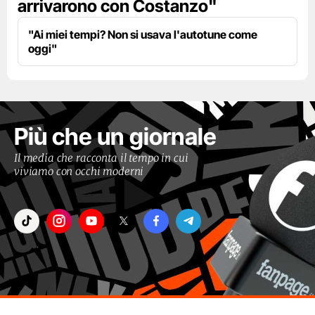
arrivarono con Costanzo"
"Ai miei tempi? Non si usava l'autotune come
oggi"
Più che un giornale
Il media che racconta il tempo in cui
viviamo con occhi moderni