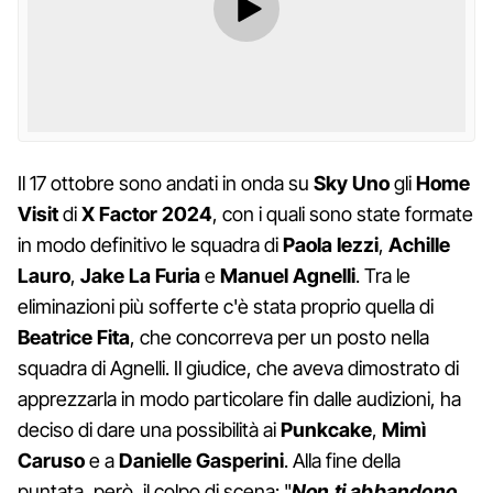
Il 17 ottobre sono andati in onda su
Sky Uno
gli
Home
Visit
di
X Factor 2024
, con i quali sono state formate
in modo definitivo le squadra di
Paola Iezzi
,
Achille
Lauro
,
Jake La Furia
e
Manuel Agnelli
. Tra le
eliminazioni più sofferte c'è stata proprio quella di
Beatrice Fita
, che concorreva per un posto nella
squadra di Agnelli. Il giudice, che aveva dimostrato di
apprezzarla in modo particolare fin dalle audizioni, ha
deciso di dare una possibilità ai
Punkcake
,
Mimì
Caruso
e a
Danielle Gasperini
. Alla fine della
puntata, però, il colpo di scena: "
Non ti abbandono,