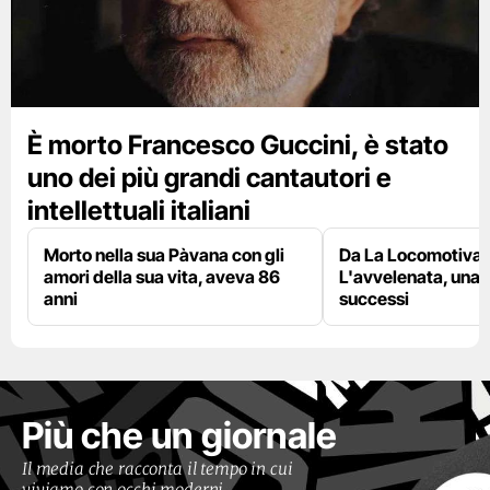
È morto Francesco Guccini, è stato
uno dei più grandi cantautori e
intellettuali italiani
Morto nella sua Pàvana con gli
Da La Locomotiva 
amori della sua vita, aveva 86
L'avvelenata, una v
anni
successi
Più che un giornale
Il media che racconta il tempo in cui
viviamo con occhi moderni