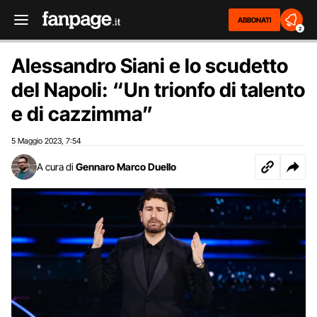
ABBONATI
2
Alessandro Siani e lo scudetto
del Napoli: “Un trionfo di talento
e di cazzimma”
5 Maggio 2023
7:54
,
A cura di
Gennaro Marco Duello