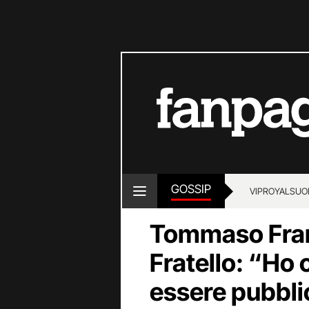
GOSSIP
VIP
ROYALS
UO
Tommaso Fran
Fratello: “Ho 
essere pubbli