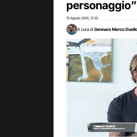
personaggio”
15 Agosto 2025
21:20
,
A cura di
Gennaro Marco Duell