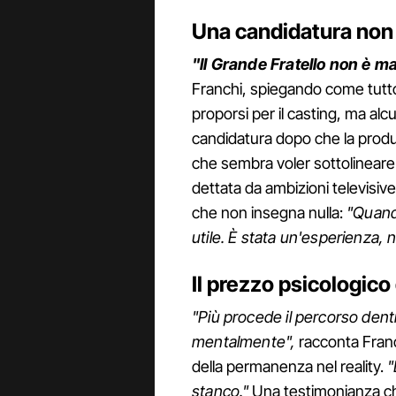
Una candidatura non
"Il Grande Fratello non è mai
Franchi, spiegando come tutto 
proporsi per il casting, ma alc
candidatura dopo che la produ
che sembra voler sottolineare
dettata da ambizioni televisive.
che non insegna nulla:
"Quando
utile. È stata un'esperienza, 
Il prezzo psicologico
"Più procede il percorso dentr
mentalmente",
racconta Franc
della permanenza nel reality.
"
stanco."
Una testimonianza che