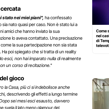
 cercata
 stato nei miei piani",
ha confessato
sia nato quasi per caso. Non è stato lui a
Come sa
uni amici che hanno inviato la sua
nel cas
zione lo aveva contattato. Una precisazione
di Temp
 come la sua partecipazione non sia stata
televot
 Ha poi spiegato che si tratta di un reality
 esci, non hai imparato nulla di realmente
non un corso di recitazione."
 del gioco
o la Casa, più ci si indebolisce anche
hi, descrivendo gli effetti a lungo termine
Dopo sei mesi esci esausto, davvero
 svela il lato meno glamour del