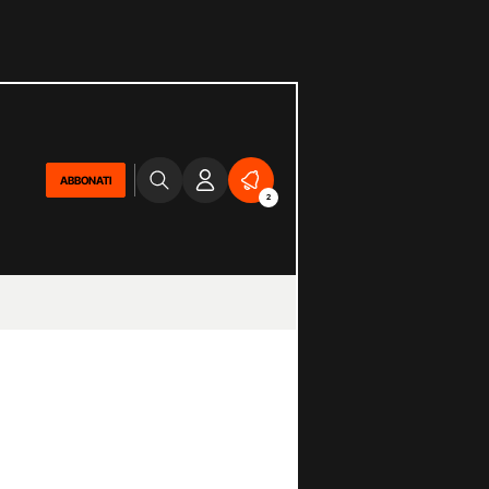
ABBONATI
2