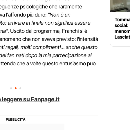
seguenze psicologiche che raramente
va l'affondo più duro:
"Non è un
Tommas
: arrivare in finale non significa essere
social:
ima".
Uscito dal programma, Franchi si è
menoma
Lascia
n fenomeno che non aveva previsto: l'intensità
nti regali, molti complimenti… anche questo
dei fan nati dopo la mia partecipazione al
tendo che a volte questo entusiasmo può
 leggere su Fanpage.it