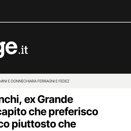
MINI E DONNE
CHIARA FERRAGNI E FEDEZ
chi, ex Grande
capito che preferisco
co piuttosto che