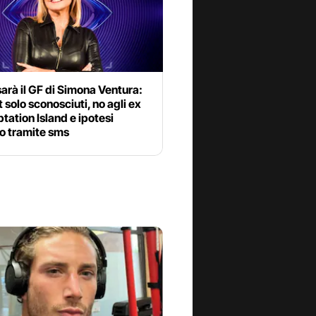
rà il GF di Simona Ventura:
t solo sconosciuti, no agli ex
tation Island e ipotesi
o tramite sms