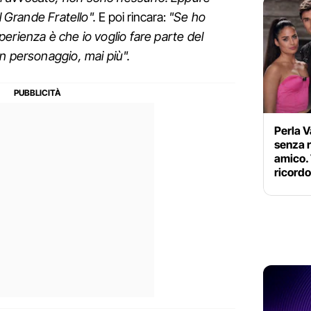
l Grande Fratello".
E poi rincara:
"Se ho
erienza è che io voglio fare parte del
un personaggio, mai più".
Perla V
senza 
amico. 
ricord