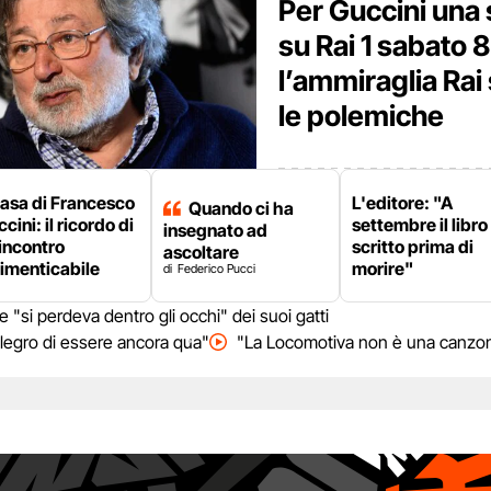
Per Guccini una
su Rai 1 sabato 
l’ammiraglia Rai
le polemiche
casa di Francesco
L'editore: "A
Quando ci ha
cini: il ricordo di
settembre il libro
insegnato ad
incontro
scritto prima di
ascoltare
imenticabile
morire"
Federico Pucci
"si perdeva dentro gli occhi" dei suoi gatti
llegro di essere ancora qua"
"La Locomotiva non è una canzone