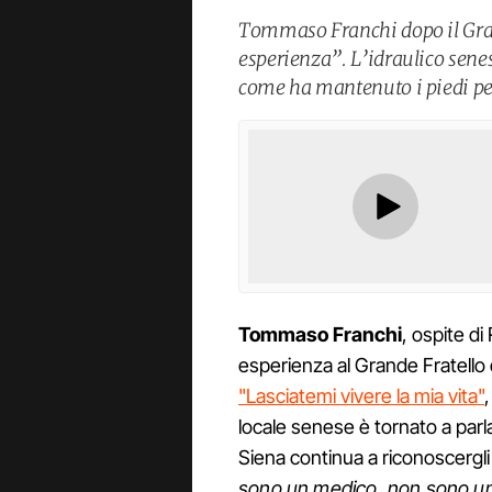
Tommaso Franchi dopo il Gran
esperienza”. L’idraulico senese
come ha mantenuto i piedi pe
Tommaso
Franchi
, ospite di
esperienza al Grande Fratello 
"Lasciatemi vivere la mia vita"
,
locale senese è tornato a parl
Siena continua a riconoscergli q
sono un medico, non sono u