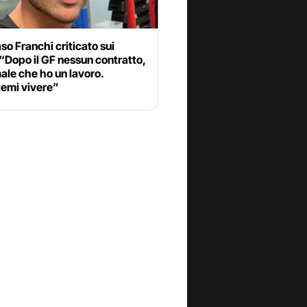
o Franchi criticato sui
 “Dopo il GF nessun contratto,
le che ho un lavoro.
temi vivere”