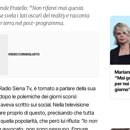
de Fratello: “Non rifarei mai questa
 svela i lati oscuri del reality e racconta
r terra nel post-programma.
VIDEO CONSIGLIATO
Marian
“Mai g
per noi
 Radio Siena Tv, è tornato a parlare della sua
giorno
dopo le polemiche dei giorni scorsi:
 aveva scritto sui social. Nella televisione
are proprio di questo, precisando che tutta
uella popolarità, che però lui rifiuta:
"Io non
n avvocato, non sono nessuno. Eppure