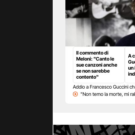
Il commento di
A 
Meloni: "Canto le
Guc
sue canzoni anche
un 
se non sarebbe
ind
contento"
Addio a Francesco Guccini che 
"Non temo la morte, mi ra