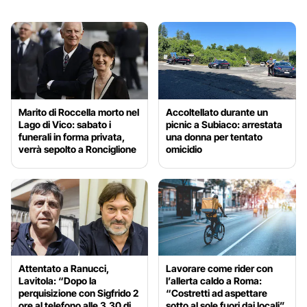
Marito di Roccella morto nel
Accoltellato durante un
Lago di Vico: sabato i
picnic a Subiaco: arrestata
funerali in forma privata,
una donna per tentato
verrà sepolto a Ronciglione
omicidio
Attentato a Ranucci,
Lavorare come rider con
Lavitola: “Dopo la
l’allerta caldo a Roma:
perquisizione con Sigfrido 2
“Costretti ad aspettare
ore al telefono alle 3.30 di
sotto al sole fuori dai locali”