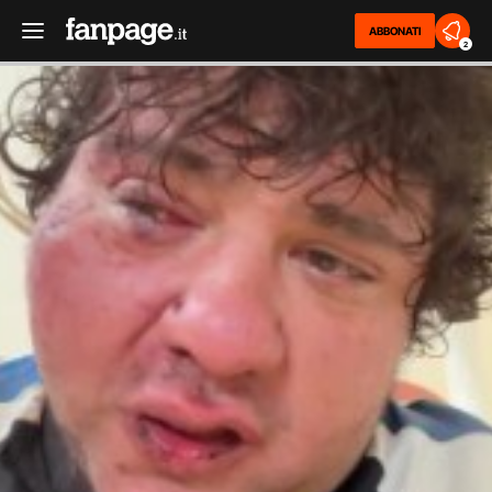
ABBONATI
2