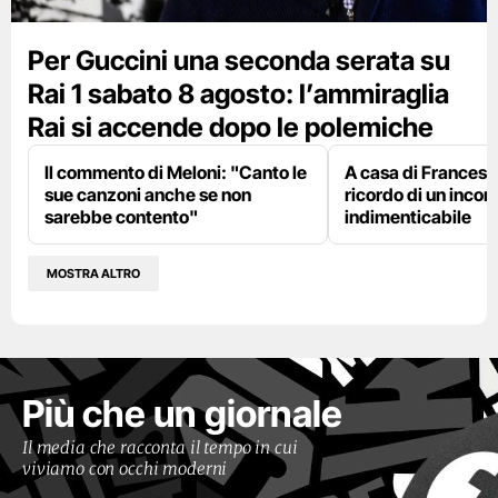
Per Guccini una seconda serata su
Rai 1 sabato 8 agosto: l’ammiraglia
Rai si accende dopo le polemiche
Il commento di Meloni: "Canto le
A casa di Francesco
sue canzoni anche se non
ricordo di un incon
sarebbe contento"
indimenticabile
MOSTRA ALTRO
Più che un giornale
Il media che racconta il tempo in cui
viviamo con occhi moderni