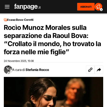
ABBONATI
2
Il caso Bova-Ceretti
Rocìo Munoz Morales sulla
separazione da Raoul Bova:
“Crollato il mondo, ho trovato la
forza nelle mie figlie”
24 Novembre 2025
15:08
,
A cura di
Stefania Rocco