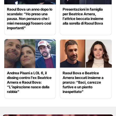
Raoul Bova un anno dopo lo
Presentazioni in famiglia
scandalo: “Ho preso una
per Beatrice Arnera,
pausa. Non pensavo che i
l’attrice beccata insieme
miei messaggi fossero così
alla sorella di Raoul Bova
importanti”
Andrea Pisani a LOL 6, il
Raoul Bova e Beatrice
dissing contro l’ex Beatrice
Arnera beccati insieme a
Arnera e Raoul Bova:
pranzo: “Baci, carezze
“L’ispirazione nasce dalla
furtive e un pianto
rabbia”
inaspettato”