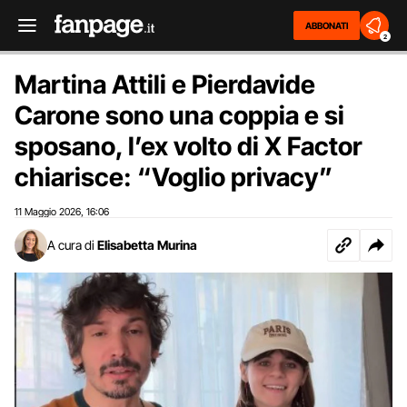
ABBONATI
2
Martina Attili e Pierdavide
Carone sono una coppia e si
sposano, l’ex volto di X Factor
chiarisce: “Voglio privacy”
11 Maggio 2026
16:06
,
A cura di
Elisabetta Murina