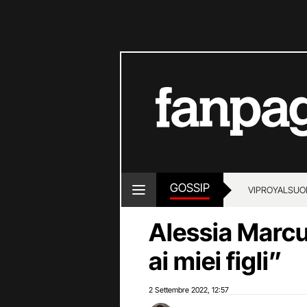
GOSSIP
VIP
ROYALS
UO
Alessia Marc
ai miei figli”
2 Settembre 2022
12:57
,