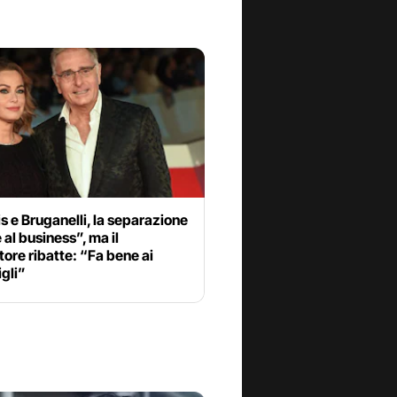
s e Bruganelli, la separazione
 al business”, ma il
ore ribatte: “Fa bene ai
igli”