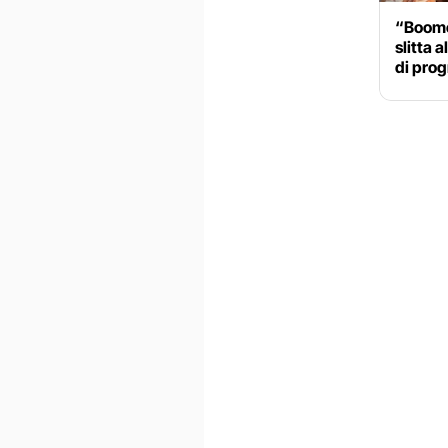
“Boome
slitta 
di pro