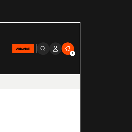
ABBONATI
2