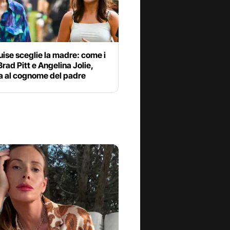
uise sceglie la madre: come i
 Brad Pitt e Angelina Jolie,
ia al cognome del padre