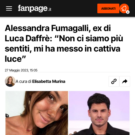
ABBONATI
2
Alessandra Fumagalli, ex di
Luca Daffrè: “Non ci siamo più
sentiti, mi ha messo in cattiva
luce”
27 Maggio 2023
15:05
,
A cura di
Elisabetta Murina