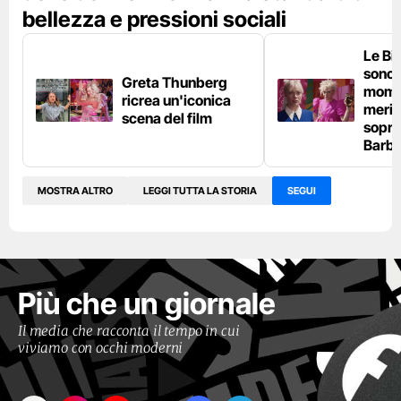
bellezza e pressioni sociali
Le Bi
sono i
Greta Thunberg
momen
ricrea un'iconica
merit
scena del film
sopra
Barbi
MOSTRA ALTRO
LEGGI TUTTA LA STORIA
SEGUI
Più che un giornale
Il media che racconta il tempo in cui
viviamo con occhi moderni