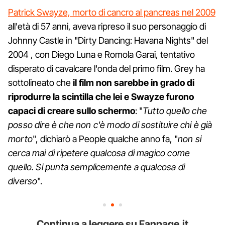
Patrick Swayze, morto di cancro al pancreas nel 2009
all'età di 57 anni, aveva ripreso il suo personaggio di
Johnny Castle in "Dirty Dancing: Havana Nights" del
2004 , con Diego Luna e Romola Garai, tentativo
disperato di cavalcare l'onda del primo film. Grey ha
sottolineato che
il film non sarebbe in grado di
riprodurre la scintilla che lei e Swayze furono
capaci di creare sullo schermo
: "
Tutto quello che
posso dire è che non c'è modo di sostituire chi è già
morto
", dichiarò a People qualche anno fa, "
non si
cerca mai di ripetere qualcosa di magico come
quello. Si punta semplicemente a qualcosa di
diverso
".
Continua a leggere su Fanpage.it