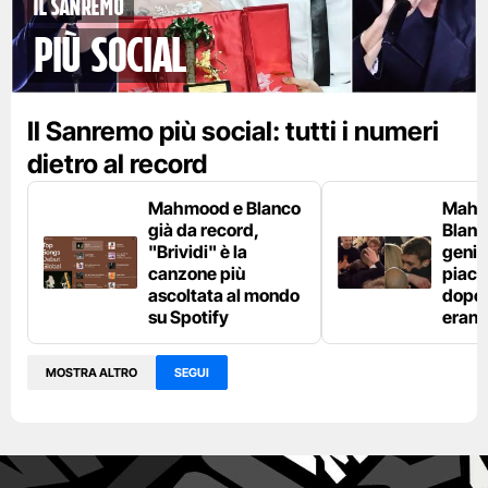
Il Sanremo
più social
Il Sanremo più social: tutti i numeri
dietro al record
Mahmood e Blanco
Mahm
già da record,
Blanco
"Brividi" è la
genito
canzone più
piaci
ascoltata al mondo
dopo l
su Spotify
erano
MOSTRA ALTRO
SEGUI