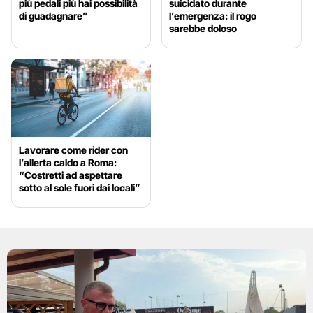
più pedali più hai possibilità
suicidato durante
di guadagnare”
l’emergenza: il rogo
sarebbe doloso
Lavorare come rider con
l’allerta caldo a Roma:
“Costretti ad aspettare
sotto al sole fuori dai locali”