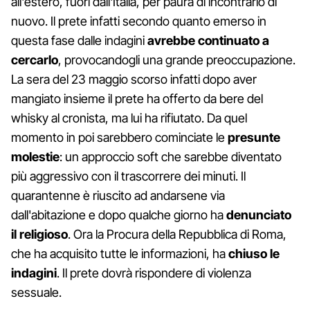
all'estero, fuori dall'Italia, per paura di incontrarlo di
nuovo. Il prete infatti secondo quanto emerso in
questa fase dalle indagini
avrebbe continuato a
cercarlo
, provocandogli una grande preoccupazione.
La sera del 23 maggio scorso infatti dopo aver
mangiato insieme il prete ha offerto da bere del
whisky al cronista, ma lui ha rifiutato. Da quel
momento in poi sarebbero cominciate le
presunte
molestie
: un approccio soft che sarebbe diventato
più aggressivo con il trascorrere dei minuti. Il
quarantenne è riuscito ad andarsene via
dall'abitazione e dopo qualche giorno ha
denunciato
il religioso
. Ora la Procura della Repubblica di Roma,
che ha acquisito tutte le informazioni, ha
chiuso le
indagini
. Il prete dovrà rispondere di violenza
sessuale.