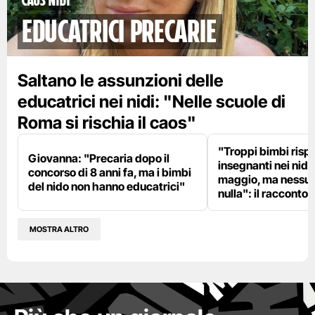
Caos nidi
educatrici precarie
Saltano le assunzioni delle
educatrici nei nidi: "Nelle scuole di
Roma si rischia il caos"
"Troppi bimbi rispe
Giovanna: "Precaria dopo il
insegnanti nei nidi?
concorso di 8 anni fa, ma i bimbi
maggio, ma nessun
del nido non hanno educatrici"
nulla": il racconto d
MOSTRA ALTRO