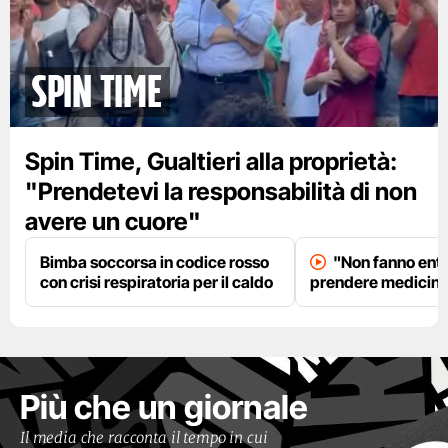
spin time
Spin Time, Gualtieri alla proprietà:
"Prendetevi la responsabilità di non
avere un cuore"
Bimba soccorsa in codice rosso
"Non fanno entr
con crisi respiratoria per il caldo
prendere medicinal
Più che un giornale
Il media che racconta il tempo in cui