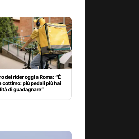
o dei rider oggi a Roma: “È
a cottimo: più pedali più hai
lità di guadagnare”