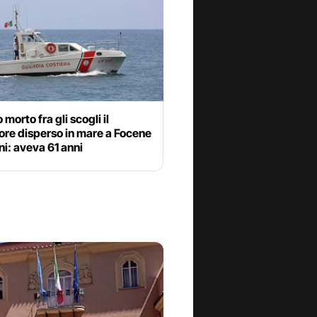
 morto fra gli scogli il
ore disperso in mare a Focene
ni: aveva 61 anni