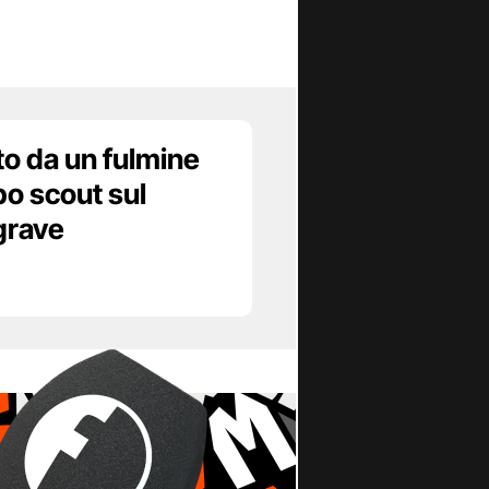
to da un fulmine
o scout sul
grave