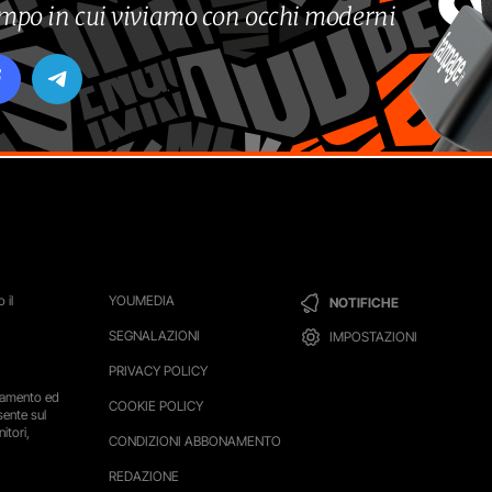
tempo in cui viviamo con occhi moderni
 il
YOUMEDIA
NOTIFICHE
SEGNALAZIONI
IMPOSTAZIONI
PRIVACY POLICY
ttamento ed
COOKIE POLICY
sente sul
itori,
CONDIZIONI ABBONAMENTO
REDAZIONE