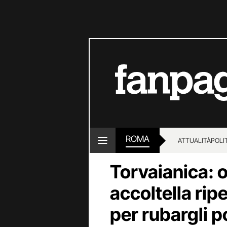
ROMA
ATTUALITÀ
POLI
Torvaianica: o
accoltella rip
per rubargli p