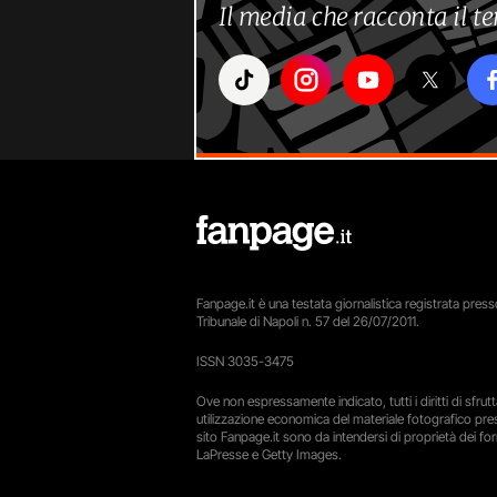
Il media che racconta il 
Fanpage.it è una testata giornalistica registrata presso
Tribunale di Napoli n. 57 del 26/07/2011.
ISSN 3035-3475
Ove non espressamente indicato, tutti i diritti di sfru
utilizzazione economica del materiale fotografico pre
sito Fanpage.it sono da intendersi di proprietà dei forn
LaPresse e Getty Images.