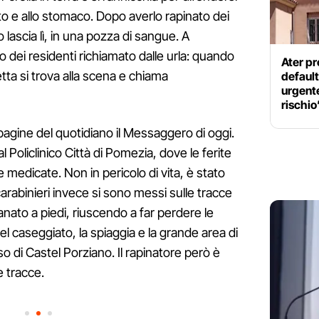
to e allo stomaco. Dopo averlo rapinato dei
 lascia lì, in una pozza di sangue. A
o dei residenti richiamato dalle urla: quando
Ater pr
etta si trova alla scena e chiama
default
urgente
rischio
pagine del quotidiano il Messaggero di oggi.
 al Policlinico Città di Pomezia, dove le ferite
e medicate. Non in pericolo di vita, è stato
rabinieri invece si sono messi sulle tracce
anato a piedi, riuscendo a far perdere le
del caseggiato, la spiaggia e la grande area di
 di Castel Porziano. Il rapinatore però è
e tracce.