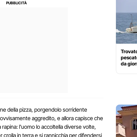
Trovato
pescat
da gior
one della pizza, porgendolo sorridente
rovvisamente aggredito, e allora capisce che
pina: l'uomo lo accoltella diverse volte,
er crolla in terra e si rannicchia per difendersi