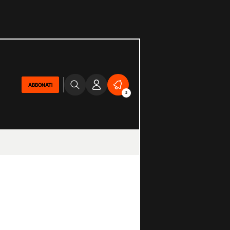
ABBONATI
2