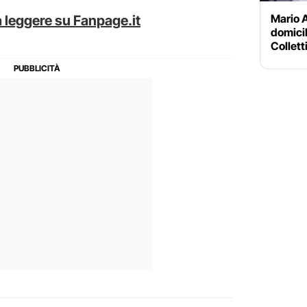
Mario A
 leggere su Fanpage.it
domici
Collett