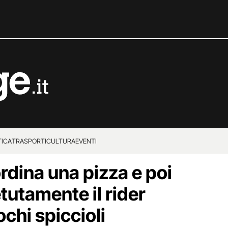
TICA
TRASPORTI
CULTURA
EVENTI
rdina una pizza e poi
etutamente il rider
ochi spiccioli