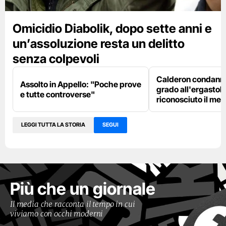
Omicidio Diabolik, dopo sette anni e
un’assoluzione resta un delitto
senza colpevoli
Calderon condanna
Assolto in Appello: "Poche prove
grado all'ergastolo
e tutte controverse"
riconosciuto il me
LEGGI TUTTA LA STORIA
SEGUI
Più che un giornale
Il media che racconta il tempo in cui
viviamo con occhi moderni