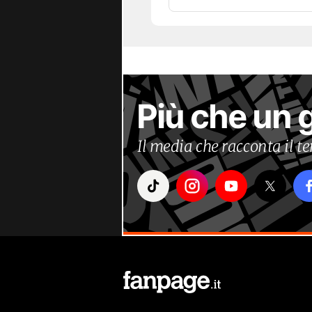
Più che un 
Il media che racconta il 