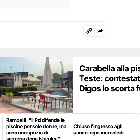
Carabella alla pi
Teste: contestat
Digos lo scorta f
Rampelli: "Il Pd difende le
piscine per sole donne, ma
Chiuso l'ingresso agli
sono uno spazio di
uomini ogni mercoledì
segregazione islamica"