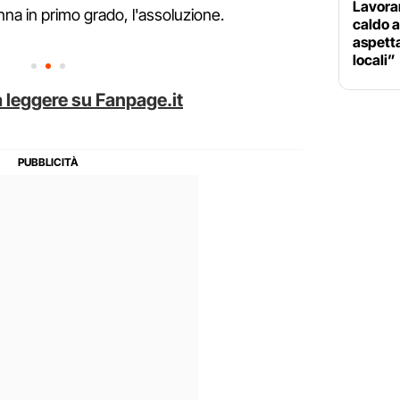
Lavorar
na in primo grado, l'assoluzione.
caldo a
aspetta
locali”
 leggere su Fanpage.it