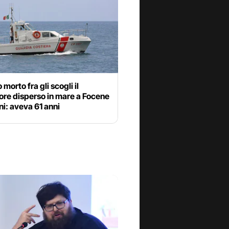
 morto fra gli scogli il
ore disperso in mare a Focene
ni: aveva 61 anni