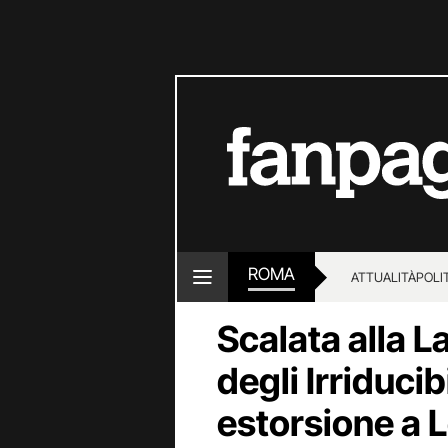
ROMA
ATTUALITÀ
POLI
Scalata alla La
degli Irriduci
estorsione a L