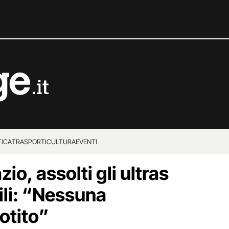
TICA
TRASPORTI
CULTURA
EVENTI
zio, assolti gli ultras
bili: “Nessuna
otito”