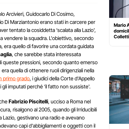
aolo Arcivieri, Guidocarlo Di Cosimo,
o Di Marziantonio erano stati in carcere per
Mario A
ver tentato la cosiddetta ‘scalata alla Lazio',
domici
Collett
 a vendere la squadra. L'obiettivo, secondo
, era quello di favorire una cordata guidata
aglia
, che sarebbe stata interessata
vo di queste pressioni, secondo quanto emerso
era quella di ottenere ruoli dirigenziali nella
n primo grado
, i giudici della Corte d'Appello
gli imputati perché ‘il fatto non sussiste'.
nche
Fabrizio Piscitelli
, ucciso a Roma nel
ocura, risalgono al 2005, quando gli Irriducibili
a Lazio, gestivano una radio e avevano
ndevano capi d'abbigliamenti e oggetti con il