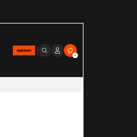
ABBONATI
2