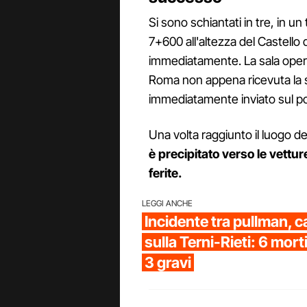
Si sono schiantati in tre, in un
7+600 all'altezza del Castello 
immediatamente. La sala operat
Roma non appena ricevuta la s
immediatamente inviato sul po
Una volta raggiunto il luogo del
è precipitato verso le vettur
ferite.
LEGGI ANCHE
Incidente tra pullman, 
sulla Terni-Rieti: 6 morti 
3 gravi