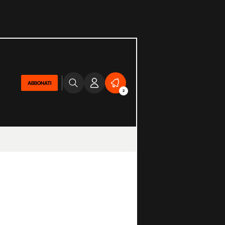
ABBONATI
2