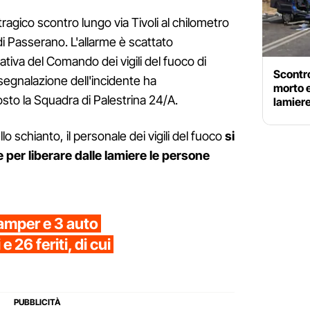
 tragico scontro lungo via Tivoli al chilometro
di Passerano. L'allarme è scattato
iva del Comando dei vigili del fuoco di
Scontro
egnalazione dell'incidente ha
morto e
sto la Squadra di Palestrina 24/A.
lamier
lo schianto, il personale dei vigili del fuoco
si
e per liberare dalle lamiere le persone
camper e 3 auto
e 26 feriti, di cui