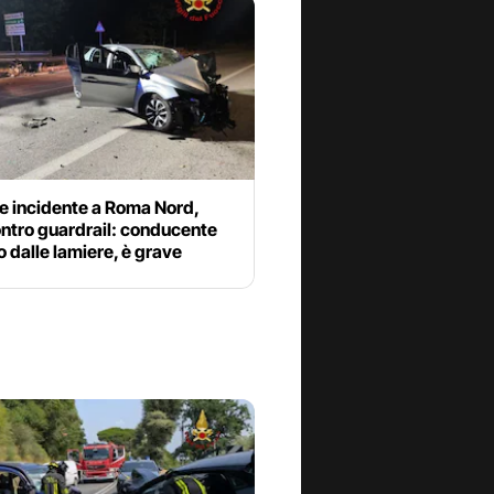
le incidente a Roma Nord,
ontro guardrail: conducente
o dalle lamiere, è grave