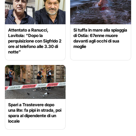
Attentato a Ranucci,
Si tuffa in mare alla spiaggia
Lavitola: “Dopo la
di Ostia: 67enne muore
perquisizione con Sigfrido 2
davanti agli occhi di sua
ore al telefono alle 3.30 di
moglie
notte”
Spari a Trastevere dopo
una lite: fa pipì in strada, poi
spara al dipendente di un
locale