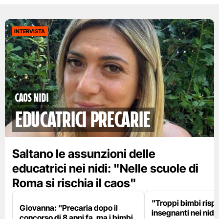
INTERVISTA
Caos nidi
educatrici precarie
Saltano le assunzioni delle
educatrici nei nidi: "Nelle scuole di
Roma si rischia il caos"
"Troppi bimbi rispe
Giovanna: "Precaria dopo il
insegnanti nei nidi?
concorso di 8 anni fa, ma i bimbi