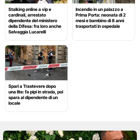
Stalking online a vip e
Incendio in un palazzo a
cardinali, arrestato
Prima Porta: neonata di 2
dipendente del ministero
mesi e bambino di 8 anni
della Difesa: fra loro anche
trasportati in ospedale
Selvaggia Lucarelli
Spari a Trastevere dopo
una lite: fa pipì in strada, poi
spara al dipendente di un
locale