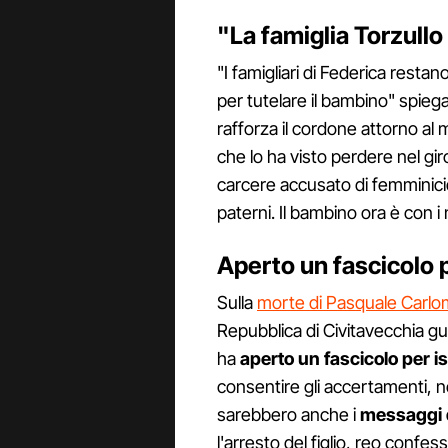
"La famiglia Torzullo
"I famigliari di Federica resta
per tutelare il bambino" spiega 
rafforza il cordone attorno al m
che lo ha visto perdere nel gir
carcere accusato di femminici
paterni. Il bambino ora è con i
Aperto un fascicolo p
Sulla
morte di Pasquale Carl
Repubblica di Civitavecchia gu
ha
aperto un fascicolo per is
consentire gli accertamenti, ne
sarebbero anche i
messaggi 
l'arresto del figlio, reo confes