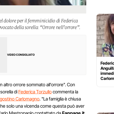
l dolore per il femminicidio di Federica
vvocato della sorella: “Orrore nell’orrore”.
VIDEO CONSIGLIATO
Federic
Anguill
immedia
Carlo
un altro orrore sommato all'orrore". Con
sorella di
Federica Torzullo
commenta la
 Agostino Carlomagno
. "La famiglia è chiusa
 che solo una vicenda come questa può aver
 Carlo Mastropaolo contattato da
Fanpage.it