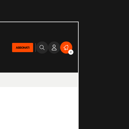
ABBONATI
2