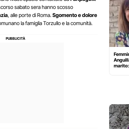
o scorso sabato sera hanno scosso
azia
, alle porte di Roma.
Sgomento e dolore
omunano la famiglia Torzullo e la comunità.
Femmini
Anguill
marito: