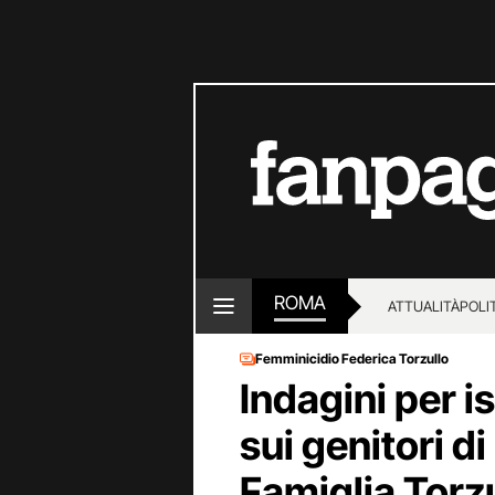
ROMA
ATTUALITÀ
POLI
Femminicidio Federica Torzullo
Indagini per i
sui genitori 
Famiglia Torzu