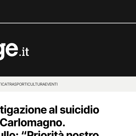
TICA
TRASPORTI
CULTURA
EVENTI
stigazione al suicidio
di Carlomagno.
llo: “Priorità nostro