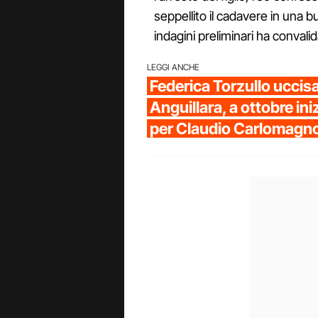
seppellito il cadavere in una bu
indagini preliminari ha convalid
LEGGI ANCHE
Federica Torzullo uccisa
Anguillara, a ottobre ini
per Claudio Carlomagn