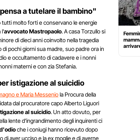
 pensa a tutelare il bambino"
no tutti molto forti e conservano le energie
l'
avvocato Mastropaolo
. A casa Torzullo si
Femmini
mamma:
inore di dieci anni coinvolto nella tragedia
arrivar
o di pochi giorni sua madre, suo padre ora in
dio e occultamento di cadavere e i nonni
 nonni materni e con zia Stefania.
er istigazione al suicidio
omagno e Maria Messenio
la Procura della
idata dal procuratore capo Alberto Liguori
tigazione al suicidio
. Un atto dovuto, per
lla lente d'ingrandimento degli inquirenti ci
d'odio
che i coniugi hanno ricevuto dopo
so di aver ucciso e la ex moglie e di averne