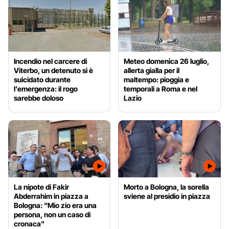
Incendio nel carcere di
Meteo domenica 26 luglio,
Viterbo, un detenuto si è
allerta gialla per il
suicidato durante
maltempo: pioggia e
l’emergenza: il rogo
temporali a Roma e nel
sarebbe doloso
Lazio
La nipote di Fakir
Morto a Bologna, la sorella
Abderrahim in piazza a
sviene al presidio in piazza
Bologna: "Mio zio era una
persona, non un caso di
cronaca"