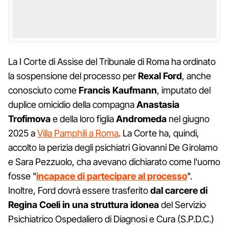
La I Corte di Assise del Tribunale di Roma ha ordinato
la sospensione del processo per
Rexal Ford
, anche
conosciuto come
Francis Kaufmann
, imputato del
duplice omicidio della compagna
Anastasia
Trofimova
e della loro figlia
Andromeda
nel giugno
2025 a
Villa Pamphili a Roma
. La Corte ha, quindi,
accolto la perizia degli psichiatri Giovanni De Girolamo
e Sara Pezzuolo, cha avevano dichiarato come l'uomo
fosse "
incapace di partecipare al processo
".
Inoltre, Ford dovrà essere trasferito
dal carcere di
Regina Coeli in una struttura idonea
del Servizio
Psichiatrico Ospedaliero di Diagnosi e Cura (S.P.D.C.)