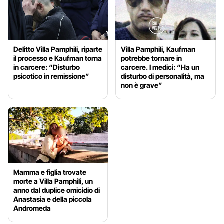
Delitto Villa Pamphili, riparte
Villa Pamphili, Kaufman
il processo e Kaufman torna
potrebbe tornare in
in carcere: “Disturbo
carcere. I medici: “Ha un
psicotico in remissione”
disturbo di personalità, ma
non è grave”
Mamma e figlia trovate
morte a Villa Pamphili, un
anno dal duplice omicidio di
Anastasia e della piccola
Andromeda