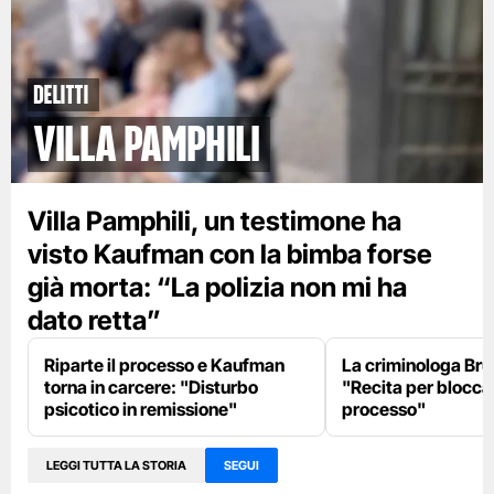
Delitti
Villa Pamphili
Villa Pamphili, un testimone ha
visto Kaufman con la bimba forse
già morta: “La polizia non mi ha
dato retta”
Riparte il processo e Kaufman
La criminologa Br
torna in carcere: "Disturbo
"Recita per bloccar
psicotico in remissione"
processo"
LEGGI TUTTA LA STORIA
SEGUI