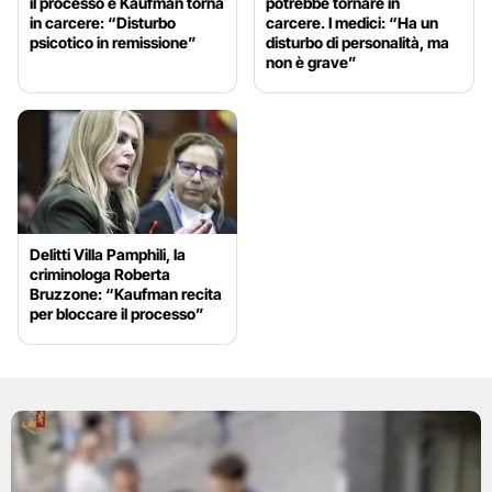
il processo e Kaufman torna
potrebbe tornare in
in carcere: “Disturbo
carcere. I medici: “Ha un
psicotico in remissione”
disturbo di personalità, ma
non è grave”
Delitti Villa Pamphili, la
criminologa Roberta
Bruzzone: “Kaufman recita
per bloccare il processo”