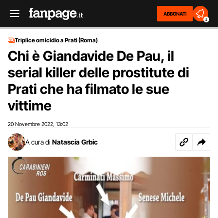
ABBONATI
2
Triplice omicidio a Prati (Roma)
Chi è Giandavide De Pau, il
serial killer delle prostitute di
Prati che ha filmato le sue
vittime
20 Novembre 2022
13:02
,
A cura di
Natascia Grbic