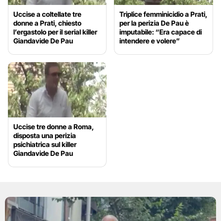
Uccise a coltellate tre
Triplice femminicidio a Prati,
donne a Prati, chiesto
per la perizia De Pau è
l’ergastolo per il serial killer
imputabile: “Era capace di
Giandavide De Pau
intendere e volere”
Uccise tre donne a Roma,
disposta una perizia
psichiatrica sul killer
Giandavide De Pau