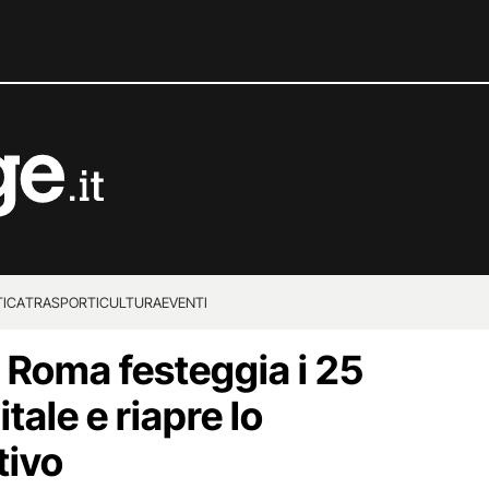
TICA
TRASPORTI
CULTURA
EVENTI
i Roma festeggia i 25
tale e riapre lo
tivo