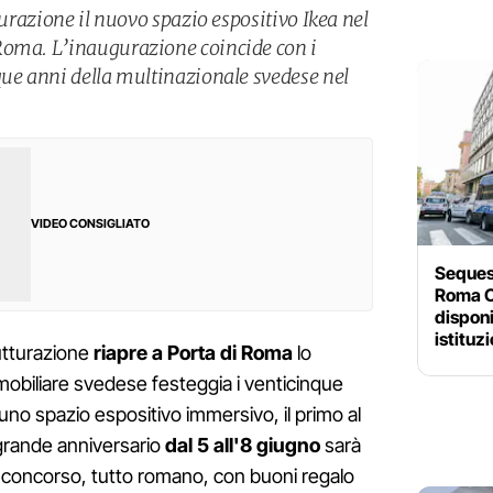
turazione il nuovo spazio espositivo Ikea nel
Roma. L’inaugurazione coincide con i
que anni della multinazionale svedese nel
VIDEO CONSIGLIATO
Sequest
Roma C
disponi
istituz
rutturazione
riapre a Porta di Roma
lo
mmobiliare svedese festeggia i venticinque
no spazio espositivo immersivo, il primo al
grande anniversario
dal 5 all'8 giugno
sarà
al concorso, tutto romano, con buoni regalo