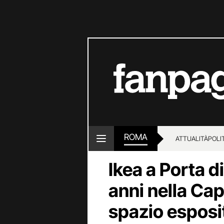
ROMA
ATTUALITÀ
POLI
Ikea a Porta d
anni nella Capi
spazio esposi