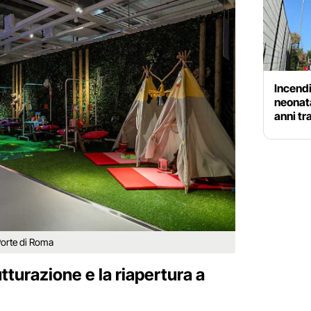
Incendi
neonata
anni tr
 Porte di Roma
utturazione e la riapertura a