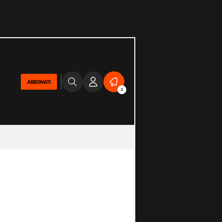
ABBONATI
2