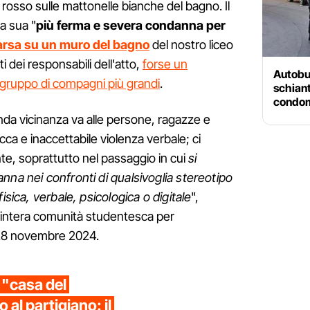
n rosso sulle mattonelle bianche del bagno. Il
a sua "
più ferma e severa condanna per
parsa su un muro del bagno
del nostro liceo
ti dei responsabili dell'atto,
forse un
Autobus
 gruppo di compagni più grandi
.
schiant
condom
nda vicinanza va alle persone, ragazze e
acca e inaccettabile violenza verbale; ci
nte, soprattutto nel passaggio in cui
si
nna nei confronti di qualsivoglia stereotipo
isica, verbale, psicologica o digitale
",
'intera comunità studentesca per
 28 novembre 2024.
a "casa del
to al partigiano: il