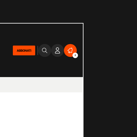
ABBONATI
2