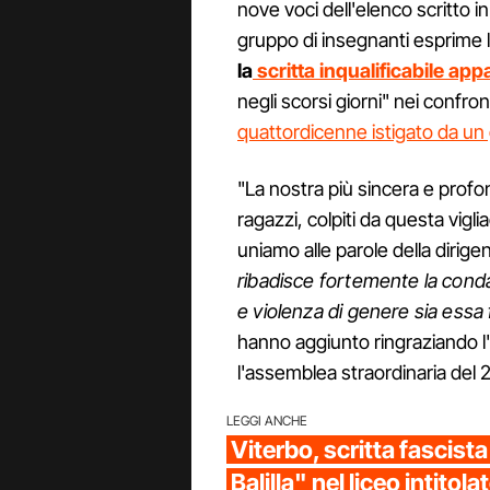
nove voci dell'elenco scritto i
gruppo di insegnanti esprime l
la
scritta inqualificabile ap
negli scorsi giorni" nei confron
quattordicenne istigato da un
"La nostra più sincera e profo
ragazzi, colpiti da questa vigli
uniamo alle parole della dirige
ribadisce fortemente la conda
e violenza di genere sia essa f
hanno aggiunto ringraziando l
l'assemblea straordinaria del
LEGGI ANCHE
Viterbo, scritta fascist
Balilla" nel liceo intitola