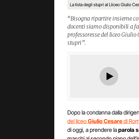
La lista degli stupri al Lliceo Giulio 
“Bisogna ripartire insieme c
docenti siamo disponibili a far
professoresse del liceo Giulio 
stupri”.
Dopo la condanna dalla dirigen
del liceo
Giulio Cesare
di Ro
di oggi, a prendere la
parola su
maschi al secondo piano dell'i