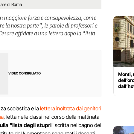
Cesare di Roma
on maggiore forza e consapevolezza, come
e la nostra parte”, le parole di professori e
Cesare affidate a una lettera dopo la “lista
Monti,
VIDEO CONSIGLIATO
dell’or
dall’ho
za scolastica e la
lettera inoltrata dai genitori
ma
, letta nelle classi nel corso della mattinata
lla "lista degli stupri
" scritta nel bagno dei
stituto del Nomentano sono stati i docenti.