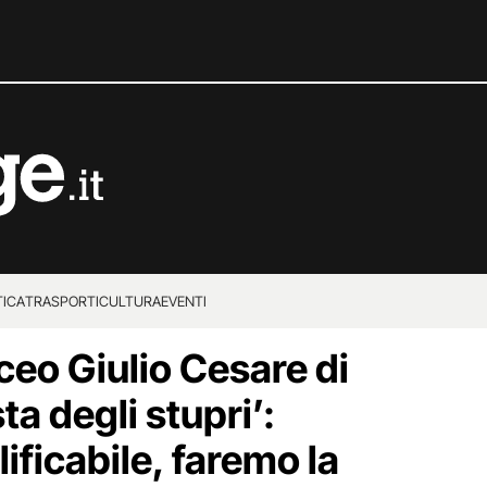
TICA
TRASPORTI
CULTURA
EVENTI
iceo Giulio Cesare di
ta degli stupri’:
lificabile, faremo la