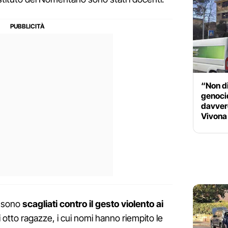
“Non di
genoci
davvero
Vivona
i sono
scagliati contro il gesto violento ai
ui otto ragazze, i cui nomi hanno riempito le