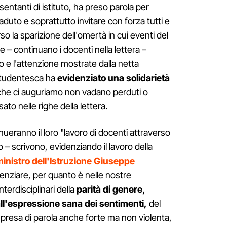
sentanti di istituto, ha preso parola per
duto e soprattutto invitare con forza tutti e
o la sparizione dell'omertà in cui eventi del
le – continuano i docenti nella lettera –
io e l'attenzione mostrate dalla netta
studentesca ha
evidenziato una solidarietà
he ci auguriamo non vadano perduti o
ato nelle righe della lettera.
ueranno il loro "lavoro di docenti attraverso
so – scrivono, evidenziando il lavoro della
ministro dell'Istruzione Giuseppe
enziare, per quanto è nelle nostre
interdisciplinari della
parità di genere,
all'espressione sana dei sentimenti,
del
a presa di parola anche forte ma non violenta,