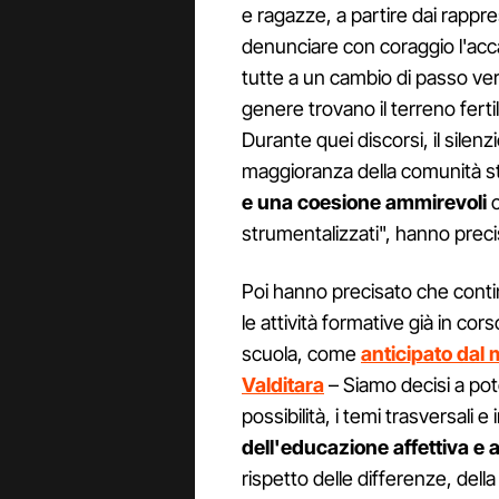
e ragazze, a partire dai rappre
denunciare con coraggio l'acca
tutte a un cambio di passo vers
genere trovano il terreno ferti
Durante quei discorsi, il silenz
maggioranza della comunità 
e una coesione ammirevoli
c
strumentalizzati", hanno precis
Poi hanno precisato che contin
le attività formative già in cor
scuola, come
anticipato dal 
Valditara
– Siamo decisi a pot
possibilità, i temi trasversali e 
dell'educazione affettiva e 
rispetto delle differenze, dell