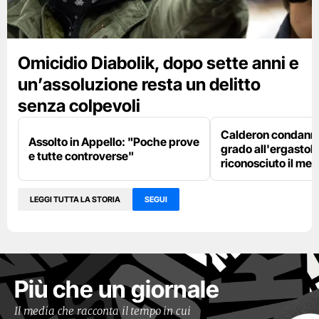
Omicidio Diabolik, dopo sette anni e
un’assoluzione resta un delitto
senza colpevoli
Calderon condanna
Assolto in Appello: "Poche prove
grado all'ergastolo
e tutte controverse"
riconosciuto il me
LEGGI TUTTA LA STORIA
SEGUI
Più che un giornale
Il media che racconta il tempo in cui