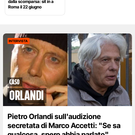
dalla scomparsa: sit in a
Roma il 22 giugno
INTERVISTA
caso
orlandi
Pietro Orlandi sull'audizione
secretata di Marco Accetti: "Se sa
qualcosa, spero abbia parlato"