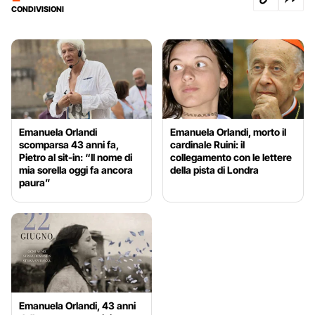
CONDIVISIONI
Emanuela Orlandi
Emanuela Orlandi, morto il
scomparsa 43 anni fa,
cardinale Ruini: il
Pietro al sit-in: “Il nome di
collegamento con le lettere
mia sorella oggi fa ancora
della pista di Londra
paura”
Emanuela Orlandi, 43 anni