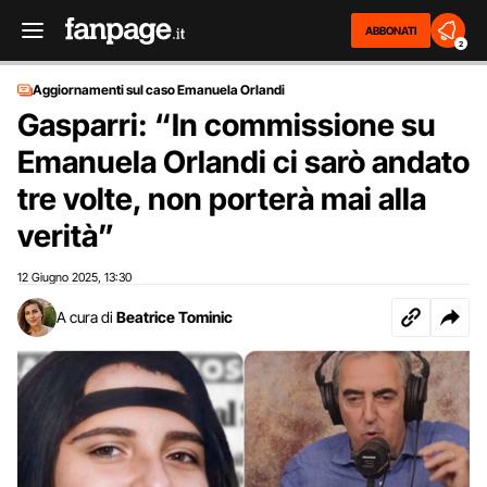
ABBONATI
2
Aggiornamenti sul caso Emanuela Orlandi
Gasparri: “In commissione su
Emanuela Orlandi ci sarò andato
tre volte, non porterà mai alla
verità”
12 Giugno 2025
13:30
,
A cura di
Beatrice Tominic