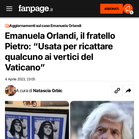
ABBONATI
2
Aggiornamenti sul caso Emanuela Orlandi
Emanuela Orlandi, il fratello
Pietro: “Usata per ricattare
qualcuno ai vertici del
Vaticano”
4 Aprile 2023
23:05
,
A cura di
Natascia Grbic