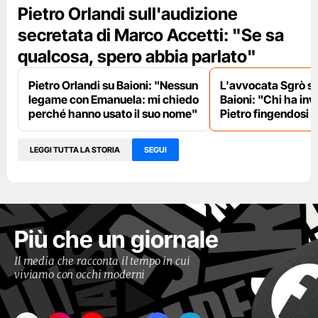
Pietro Orlandi sull'audizione
secretata di Marco Accetti: "Se sa
qualcosa, spero abbia parlato"
Pietro Orlandi su Baioni: "Nessun
L'avvocata Sgrò su
legame con Emanuela: mi chiedo
Baioni: "Chi ha invi
perché hanno usato il suo nome"
Pietro fingendosi l
LEGGI TUTTA LA STORIA
SEGUI
Più che un giornale
Il media che racconta il tempo in cui
viviamo con occhi moderni