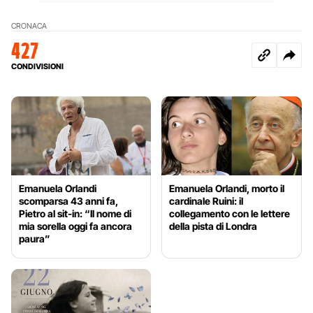
CRONACA
427
CONDIVISIONI
Emanuela Orlandi
Emanuela Orlandi, morto il
scomparsa 43 anni fa,
cardinale Ruini: il
Pietro al sit-in: “Il nome di
collegamento con le lettere
mia sorella oggi fa ancora
della pista di Londra
paura”