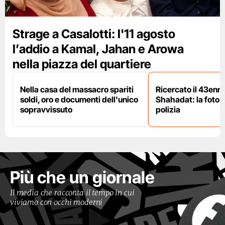
Strage a Casalotti: l'11 agosto
l’addio a Kamal, Jahan e Arowa
nella piazza del quartiere
Nella casa del massacro spariti
Ricercato il 43enn
soldi, oro e documenti dell'unico
Shahadat: la foto 
sopravvissuto
polizia
Più che un giornale
Il media che racconta il tempo in cui
viviamo con occhi moderni