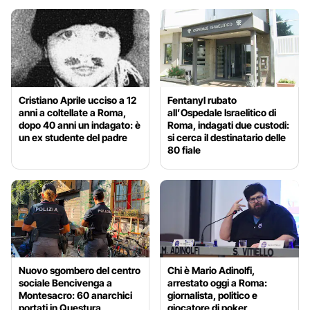
Cristiano Aprile ucciso a 12
Fentanyl rubato
anni a coltellate a Roma,
all’Ospedale Israelitico di
dopo 40 anni un indagato: è
Roma, indagati due custodi:
un ex studente del padre
si cerca il destinatario delle
80 fiale
Nuovo sgombero del centro
Chi è Mario Adinolfi,
sociale Bencivenga a
arrestato oggi a Roma:
Montesacro: 60 anarchici
giornalista, politico e
portati in Questura
giocatore di poker