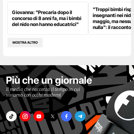
"Troppi bimbi rispe
Giovanna: "Precaria dopo il
insegnanti nei nidi?
concorso di 8 anni fa, ma i bimbi
maggio, ma nessun
del nido non hanno educatrici"
nulla": il racconto d
MOSTRA ALTRO
Più che un giornale
Il media che racconta il tempo in cui
viviamo con occhi moderni