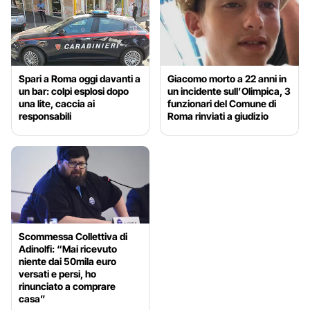
Spari a Roma oggi davanti a
Giacomo morto a 22 anni in
un bar: colpi esplosi dopo
un incidente sull’Olimpica, 3
una lite, caccia ai
funzionari del Comune di
responsabili
Roma rinviati a giudizio
Scommessa Collettiva di
Adinolfi: “Mai ricevuto
niente dai 50mila euro
versati e persi, ho
rinunciato a comprare
casa”