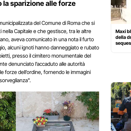
la sparizione alle forze
 municipalizzata del Comune di Roma che si
i nella Capitale e che gestisce, tra le altre
Maxi bl
della d
rano, aveva comunicato in una nota il furto
sequest
gio, alcuni ignoti hanno danneggiato e rubato
roietti, presso il cimitero monumentale del
e denunciato l’accaduto alle autorità
le forze dell’ordine, fornendo le immagini
osorveglianza".