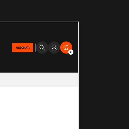
ABBONATI
2