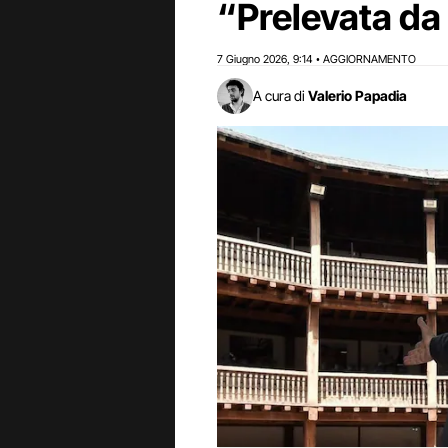
“Prelevata da
7 Giugno 2026
9:14
AGGIORNAMENTO
,
•
A cura di
Valerio Papadia