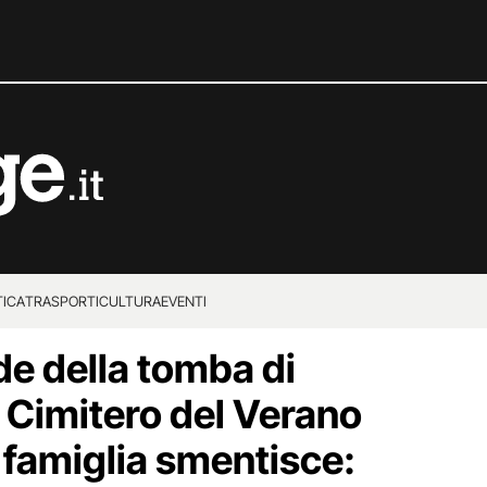
TICA
TRASPORTI
CULTURA
EVENTI
de della tomba di
al Cimitero del Verano
 famiglia smentisce: