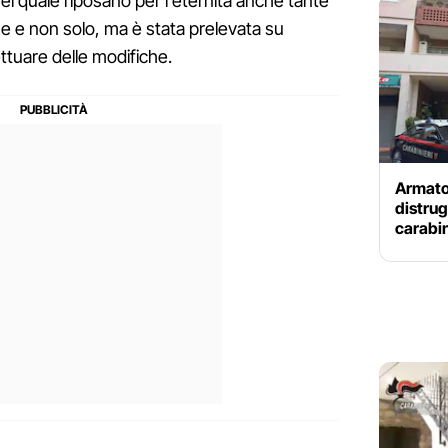
l quale riposano per l'eternità anche tante
ne e non solo, ma è stata prelevata su
ettuare delle modifiche.
Armato
distrugg
carabin