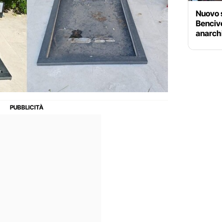
Nuovo 
Benciv
anarchi