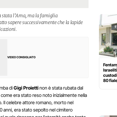
ra stata l’Ama, ma la famiglia
fatto sapere successivamente che la lapide
icazioni.
VIDEO CONSIGLIATO
Fentany
Israeli
custodi
80 fial
tomba di
Gigi Proietti
non è stata rubata dal
come era stato reso noto inizialmente nella
o. Il celebre attore romano, morto nel
0 anni, era stato sepolto nel cimitero