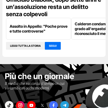
un’assoluzione resta un delitto
senza colpevoli
Calderon condanna
Assolto in Appello: "Poche prove
grado all'ergastolo
e tutte controverse"
riconosciuto il me
LEGGI TUTTA LA STORIA
SEGUI
Più che un giornale
Il media che racconta il tempo in cui
viviamo con occhi moderni