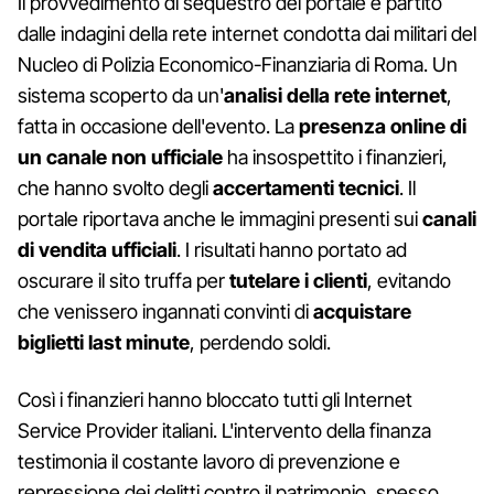
Il provvedimento di sequestro del portale è partito
dalle indagini della rete internet condotta dai militari del
Nucleo di Polizia Economico-Finanziaria di Roma. Un
sistema scoperto da un'
analisi della rete internet
,
fatta in occasione dell'evento. La
presenza online di
un canale non ufficiale
ha insospettito i finanzieri,
che hanno svolto degli
accertamenti tecnici
. Il
portale riportava anche le immagini presenti sui
canali
di vendita ufficiali
. I risultati hanno portato ad
oscurare il sito truffa per
tutelare i clienti
, evitando
che venissero ingannati convinti di
acquistare
biglietti last minute
, perdendo soldi.
Così i finanzieri hanno bloccato tutti gli Internet
Service Provider italiani. L'intervento della finanza
testimonia il costante lavoro di prevenzione e
repressione dei delitti contro il patrimonio, spesso